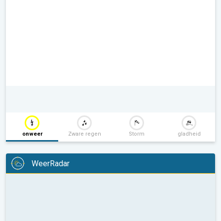
onweer
Zware regen
Storm
gladheid
WeerRadar