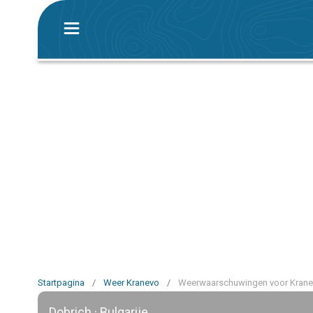
Startpagina
/
Weer Kranevo
/
Weerwaarschuwingen voor Kran
Dobrich · Bulgarije