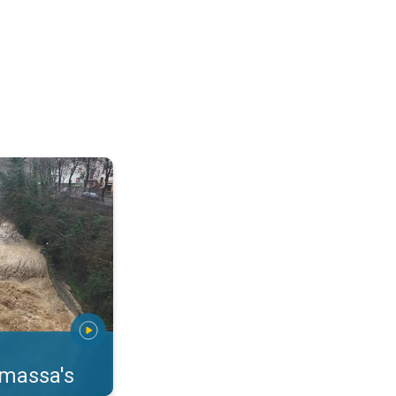
erstromingen Toscane. . .
rmassa's