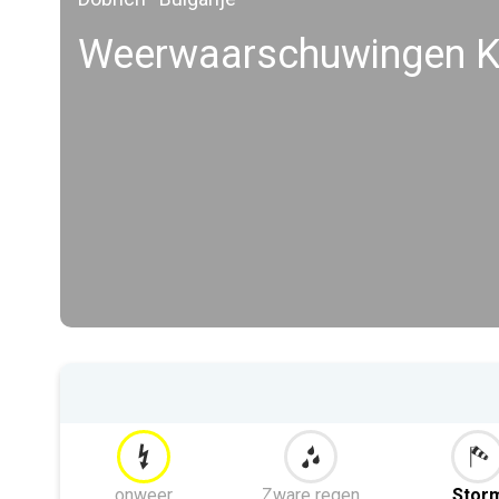
Weerwaarschuwingen K
onweer
Zware regen
Stor