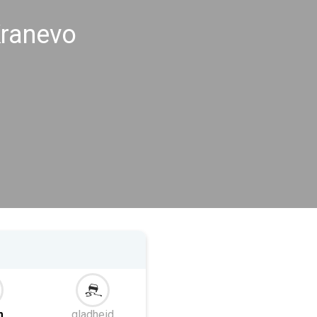
ranevo
m
gladheid