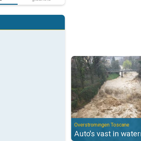
Auto's vast in watermassa's. Ov
Overstromingen Toscane
Auto's vast in wate