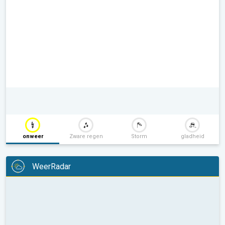
onweer
Zware regen
Storm
gladheid
WeerRadar