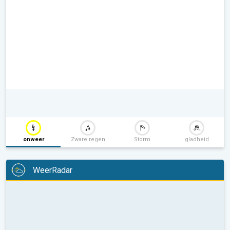
onweer
Zware regen
Storm
gladheid
WeerRadar