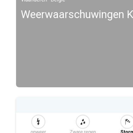
Weerwaarschuwingen K
onweer
Zware regen
Stor