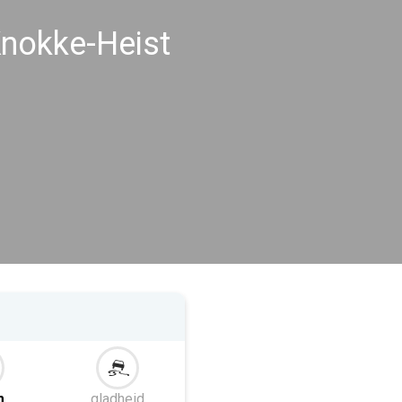
nokke-Heist
m
gladheid