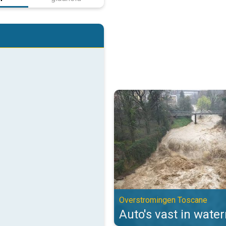
Auto's vast in watermassa's. Ov
Overstromingen Toscane
Auto's vast in wate