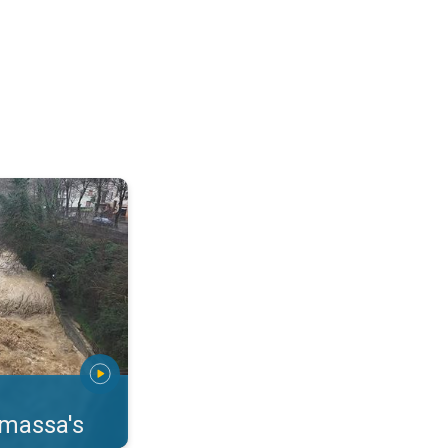
erstromingen Toscane. . .
rmassa's