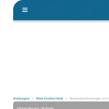
Startpagina
/
Weer Knokke-Heist
/
Weerwaarschuwingen voor 
Vlaanderen · België