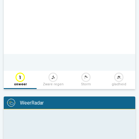
onweer
Zware regen
Storm
gladheid
WeerRadar