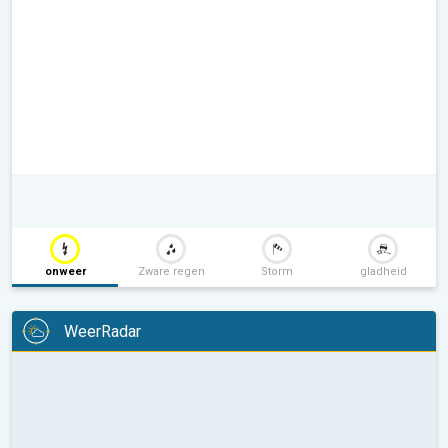
onweer
Zware regen
Storm
gladheid
WeerRadar