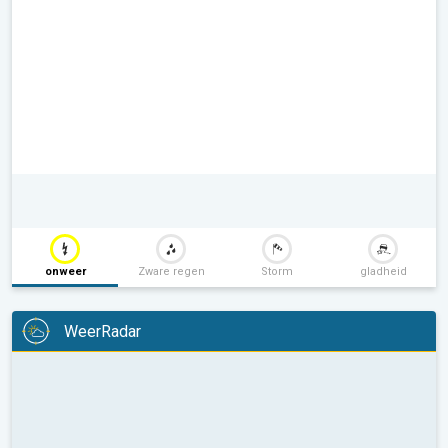
onweer
Zware regen
Storm
gladheid
WeerRadar