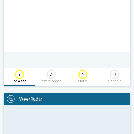
onweer
Zware regen
Storm
gladheid
WeerRadar