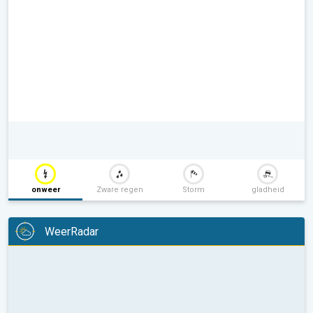
onweer
Zware regen
Storm
gladheid
WeerRadar