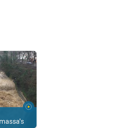
erstromingen Toscane. . .
rmassa's