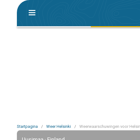
Startpagina
/
Weer Helsinki
/
Weerwaarschuwingen voor Helsin
Uusimaa · Finland