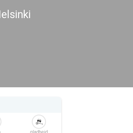
lsinki
m
gladheid