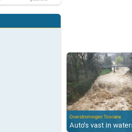
Auto's vast in watermassa's. Ov
Overstromingen Toscane
Auto's vast in wate