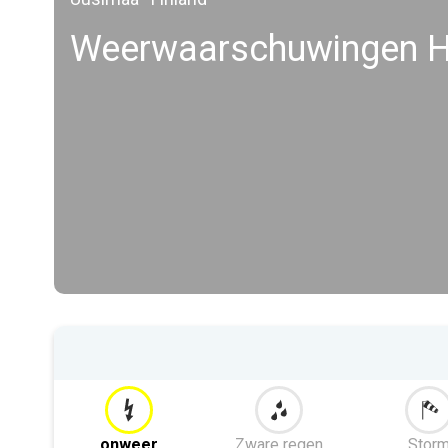
Weerwaarschuwingen He
onweer
Zware regen
Stor