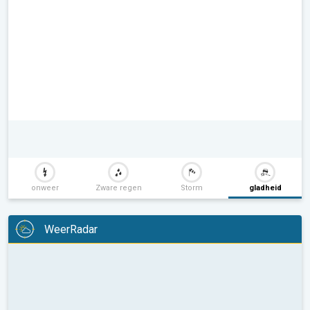
onweer
Zware regen
Storm
gladheid
WeerRadar