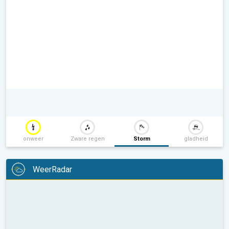
onweer
Zware regen
Storm
gladheid
WeerRadar