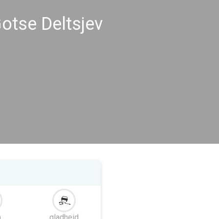
tse Deltsjev
m
gladheid