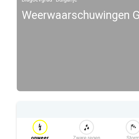
Weerwaarschuwingen Go
onweer
Zware regen
Stor