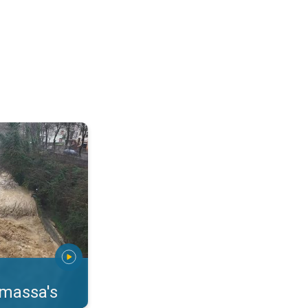
erstromingen Toscane. . .
rmassa's