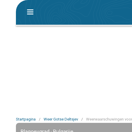
Startpagina
/
Weer Gotse Deltsjev
/
Weerwaarschuwingen voor 
Blagoevgrad · Bulgarije