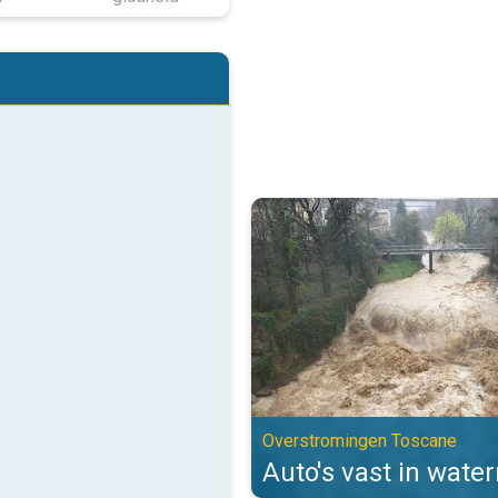
Auto's vast in watermassa's. Ov
Overstromingen Toscane
Auto's vast in wate