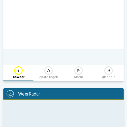
onweer
Zware regen
Storm
gladheid
WeerRadar