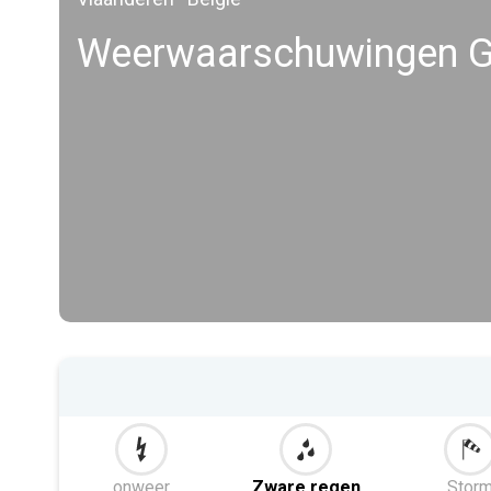
Weerwaarschuwingen G
onweer
Zware regen
Stor