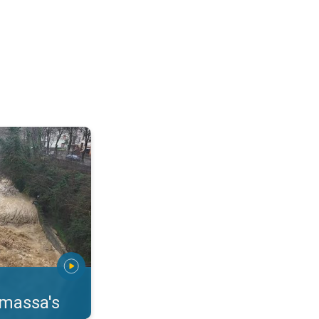
erstromingen Toscane. . .
rmassa's