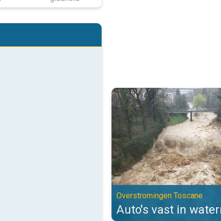
Auto's vast in watermassa's. Ov
Overstromingen Toscane
Auto's vast in wate