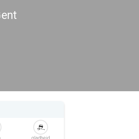
ent
m
gladheid