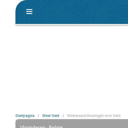
Startpagina
/
Weer Gent
/
Weerwaarschuwingen voor Gent
Vlaanderen · België