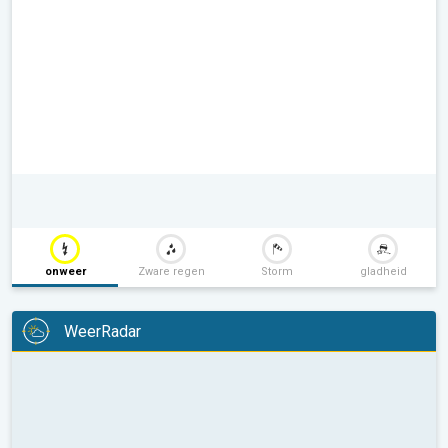
onweer
Zware regen
Storm
gladheid
WeerRadar