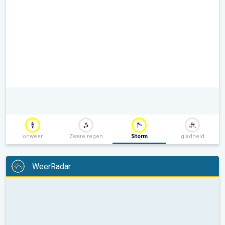
onweer
Zware regen
Storm
gladheid
WeerRadar