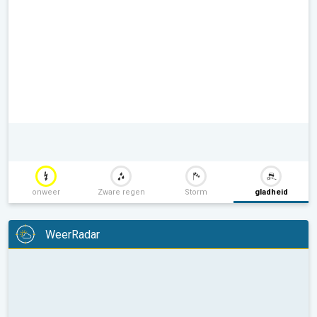
onweer
Zware regen
Storm
gladheid
WeerRadar