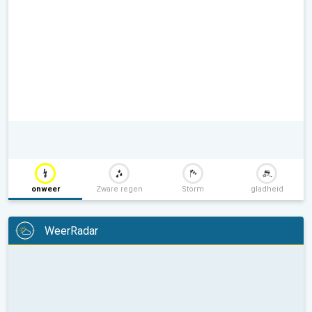
onweer
Zware regen
Storm
gladheid
WeerRadar