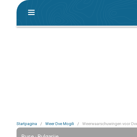
Startpagina
/
Weer Dve Mogili
/
Weerwaarschuwingen voor Dve
Ruse · Bulgarije