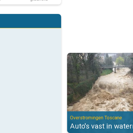
Auto's vast in watermassa's. Ov
Overstromingen Toscane
Auto's vast in wate