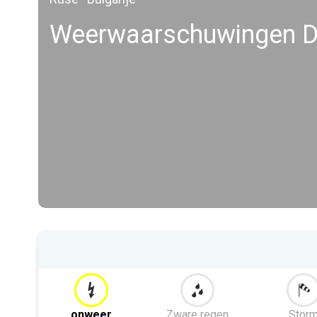
Weerwaarschuwingen Dv
onweer
Zware regen
Stor