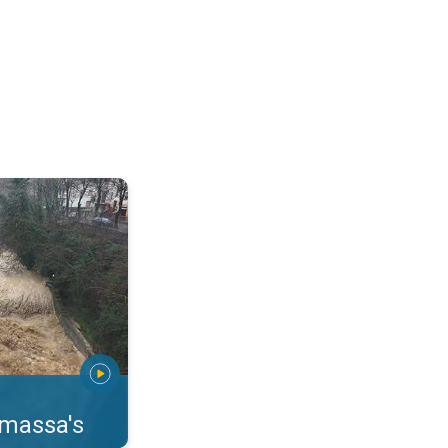
erstromingen Toscane. . .
rmassa's