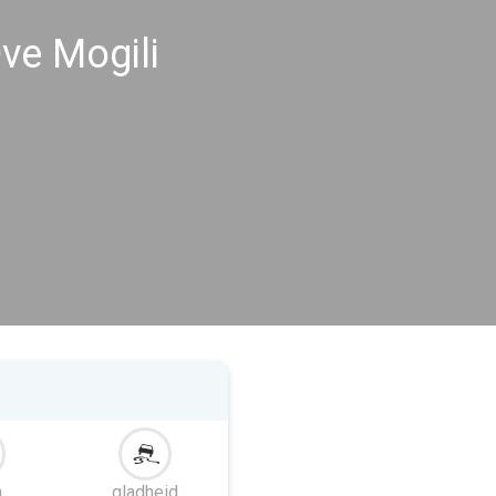
e Mogili
m
gladheid