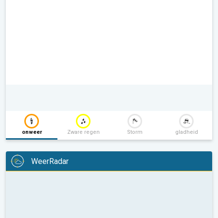
onweer
Zware regen
Storm
gladheid
WeerRadar