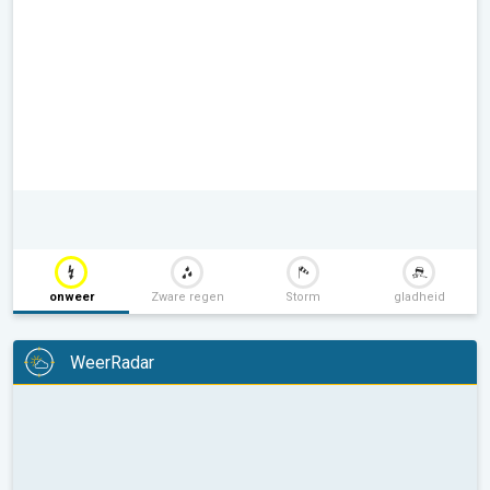
onweer
Zware regen
Storm
gladheid
WeerRadar