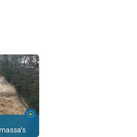
erstromingen Toscane. . .
rmassa's