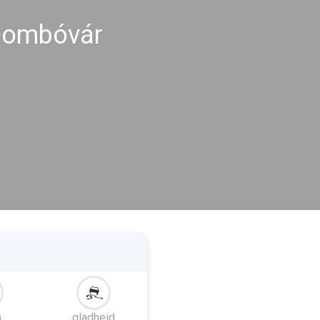
Dombóvár
m
gladheid