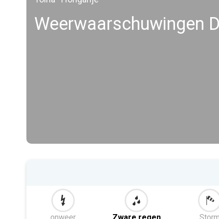
Weerwaarschuwingen 
onweer
Zware regen
Stor