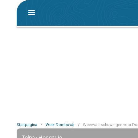
Startpagina
/
Weer Dombóvár
/
Weerwaarschuwingen voor D
Tolna · Hongarije