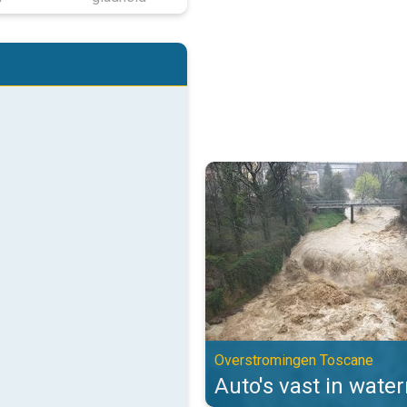
Auto's vast in watermassa's. Ov
Overstromingen Toscane
Auto's vast in wate