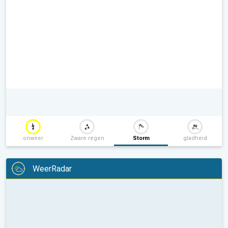
onweer
Zware regen
Storm
gladheid
WeerRadar