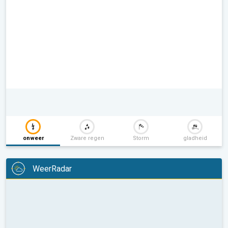
onweer
Zware regen
Storm
gladheid
WeerRadar