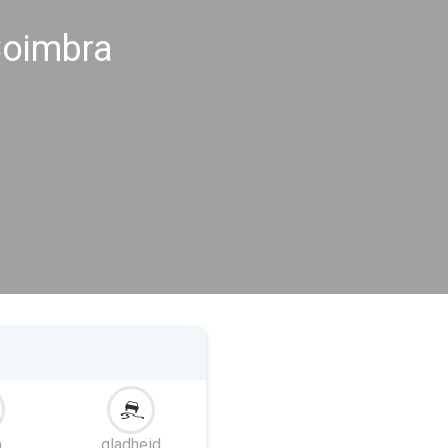
oimbra
m
gladheid