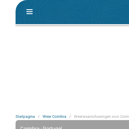
Startpagina
/
Weer Coimbra
/
Weerwaarschuwingen voor Coim
Coimbra · Portugal