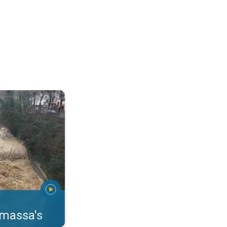
erstromingen Toscane. . .
rmassa's