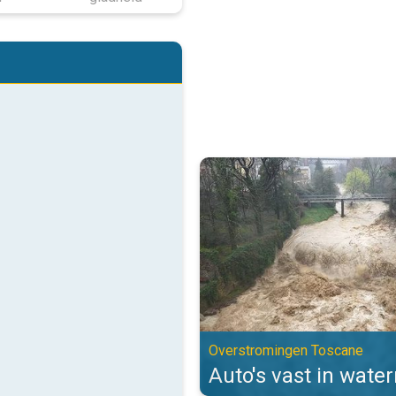
Auto's vast in watermassa's. Ov
Overstromingen Toscane
Auto's vast in wate