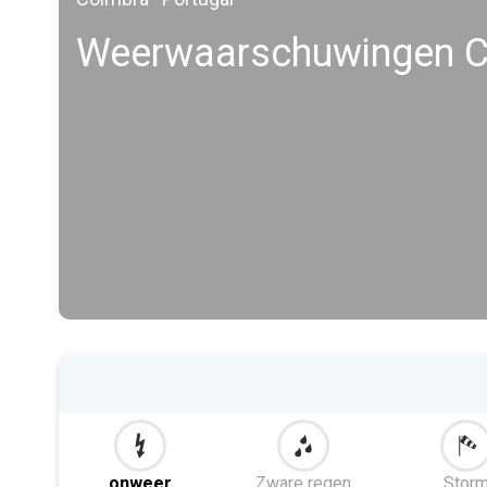
Weerwaarschuwingen C
onweer
Zware regen
Stor