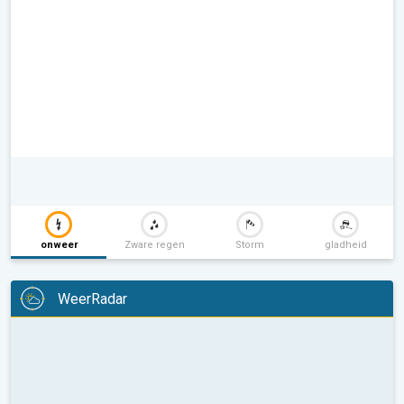
onweer
Zware regen
Storm
gladheid
WeerRadar