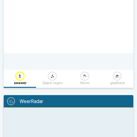
onweer
Zware regen
Storm
gladheid
WeerRadar