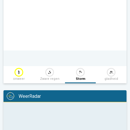
onweer
Zware regen
Storm
gladheid
WeerRadar