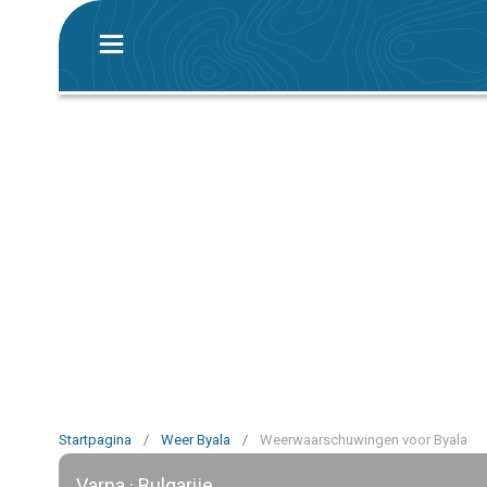
Startpagina
/
Weer Byala
/
Weerwaarschuwingen voor Byala
Varna · Bulgarije