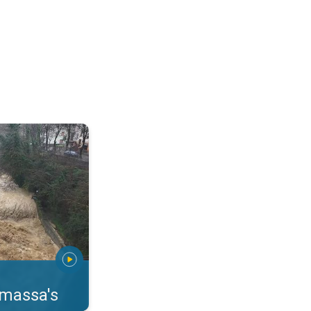
erstromingen Toscane. . .
rmassa's