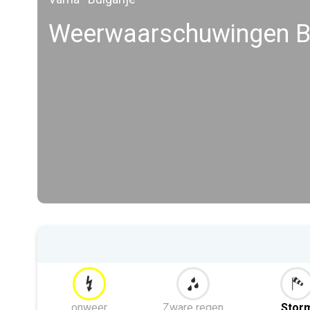
Weerwaarschuwingen B
onweer
Zware regen
Stor