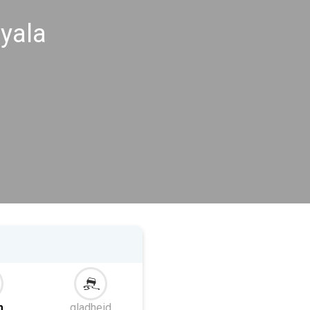
yala
m
gladheid