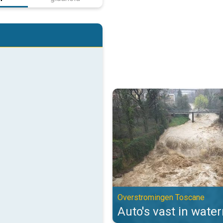
Auto's vast in watermassa's. Ov
Overstromingen Toscane
Auto's vast in wate