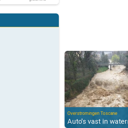
Auto's vast in watermassa's. Ov
Overstromingen Toscane
Auto's vast in wate