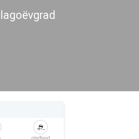
lagoëvgrad
m
gladheid