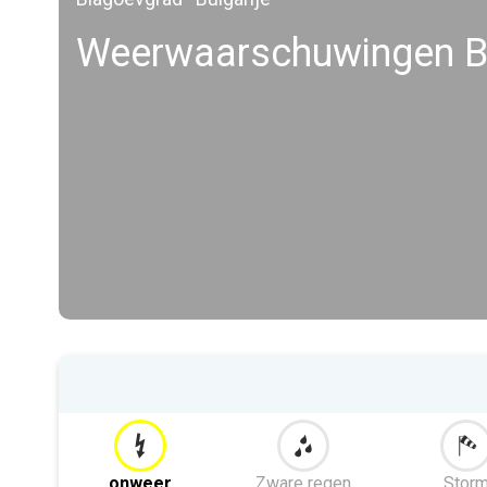
Weerwaarschuwingen B
onweer
Zware regen
Stor