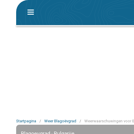
Startpagina
/
Weer Blagoëvgrad
/
Weerwaarschuwingen voor 
Blagoevgrad · Bulgarije