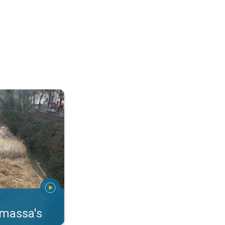
erstromingen Toscane. . .
rmassa's