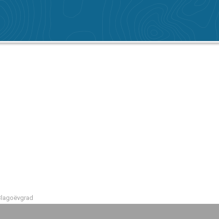
Blagoëvgrad