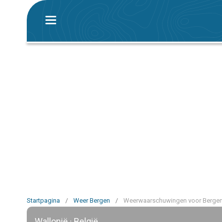
Startpagina
/
Weer Bergen
/
Weerwaarschuwingen voor Berge
Wallonië · België