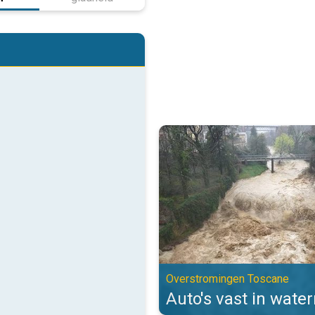
Auto's vast in watermassa's. Ov
Overstromingen Toscane
Auto's vast in wate