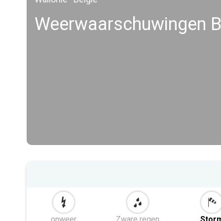
Weerwaarschuwingen B
onweer
Zware regen
Stor