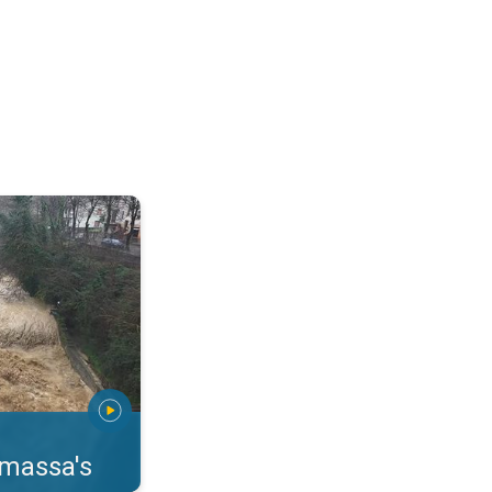
erstromingen Toscane. . .
rmassa's