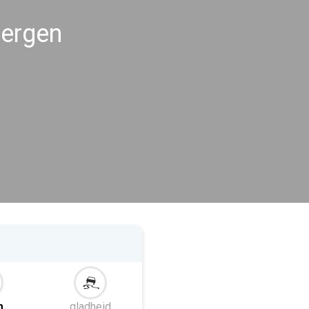
ergen
m
gladheid