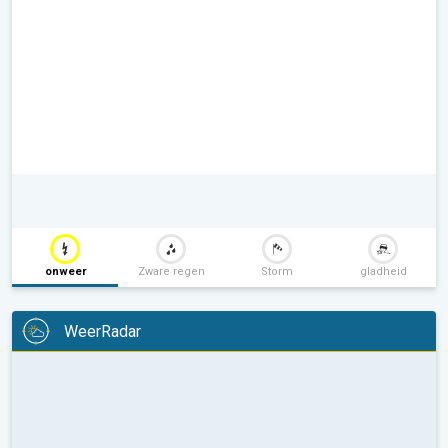
onweer
Zware regen
Storm
gladheid
WeerRadar