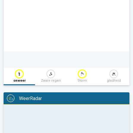
onweer
Zware regen
Storm
gladheid
WeerRadar