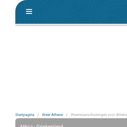
Startpagina
/
Weer Athene
/
Weerwaarschuwingen voor Athen
Attica · Griekenland