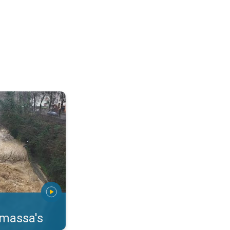
erstromingen Toscane. . .
rmassa's