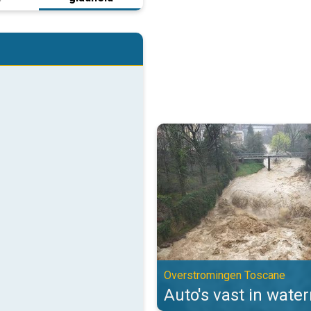
Auto's vast in watermassa's. Ov
Overstromingen Toscane
Auto's vast in wate