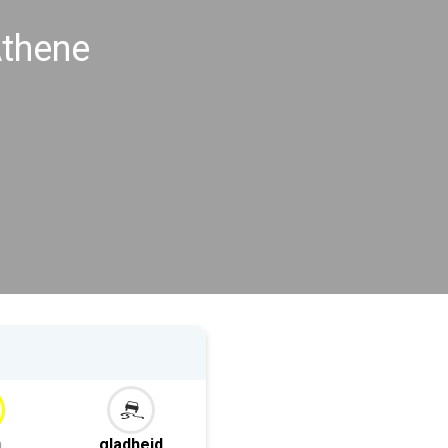
thene
m
gladheid