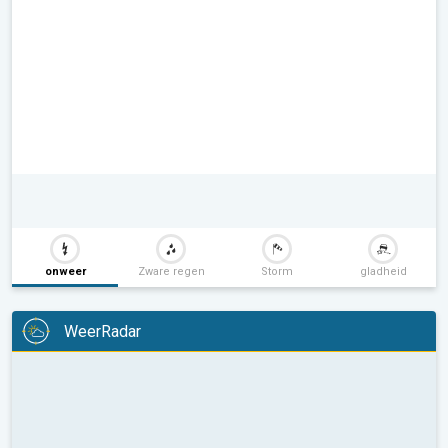
onweer
Zware regen
Storm
gladheid
WeerRadar