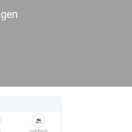
Agen
m
gladheid