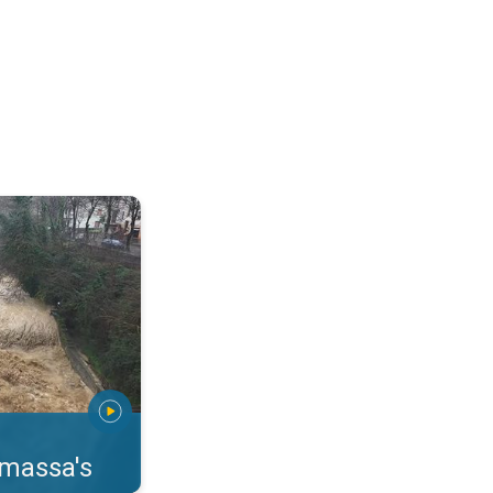
erstromingen Toscane. . .
rmassa's