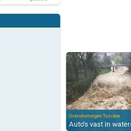
Auto's vast in watermassa's. Ov
Overstromingen Toscane
Auto's vast in wate