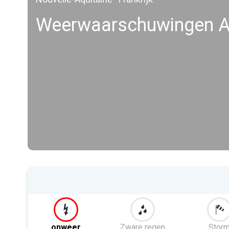
Weerwaarschuwingen 
onweer
Zware regen
Stor