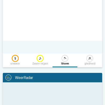
onweer
Zware regen
Storm
gladheid
WeerRadar