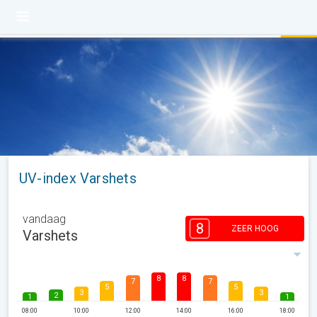
UV-index Varshets
vandaag
8
ZEER HOOG
Varshets
8
8
7
7
5
5
3
3
2
1
1
08:00
10:00
12:00
14:00
16:00
18:00