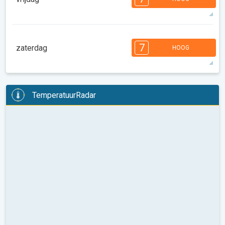
27°
5 u
06:29
20:32
max
7
7
6
6
5
4
3
3
2
1
7
zaterdag
HOOG
08:00
10:00
12:00
14:00
16:00
18:00
27°
11 u
06:31
20:31
max
7
6
6
6
6
4
4
3
3
2
1
TemperatuurRadar
08:00
10:00
12:00
14:00
16:00
18:00
26°
14 u
06:32
20:29
max