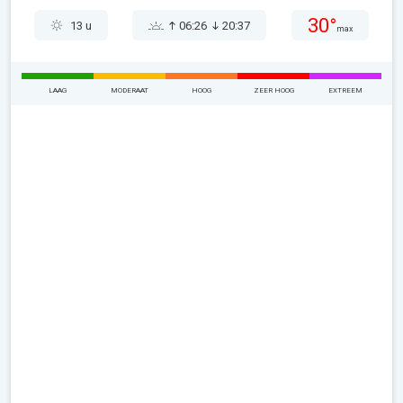
30°
13 u
06:26
20:37
max
LAAG
MODERAAT
HOOG
ZEER HOOG
EXTREEM