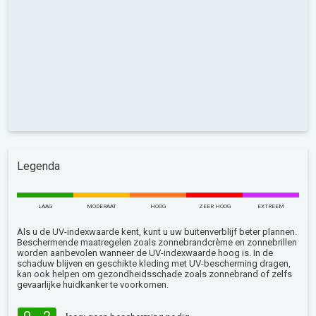
Legenda
LAAG
MODERAAT
HOOG
ZEER HOOG
EXTREEM
Als u de UV-indexwaarde kent, kunt u uw buitenverblijf beter plannen.
Beschermende maatregelen zoals zonnebrandcrème en zonnebrillen
worden aanbevolen wanneer de UV-indexwaarde hoog is. In de
schaduw blijven en geschikte kleding met UV-bescherming dragen,
kan ook helpen om gezondheidsschade zoals zonnebrand of zelfs
gevaarlijke huidkanker te voorkomen.