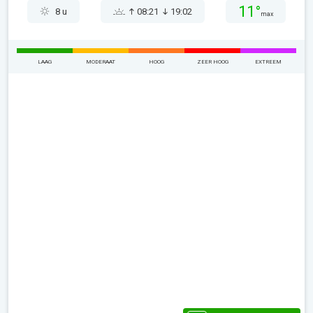
11°
8 u
08:21
19:02
max
LAAG
MODERAAT
HOOG
ZEER HOOG
EXTREEM