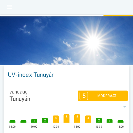
UV-index Tunuyán
vandaag
5
MODERAAT
Tunuyán
5
5
4
4
2
2
1
1
08:00
10:00
12:00
14:00
16:00
18:00