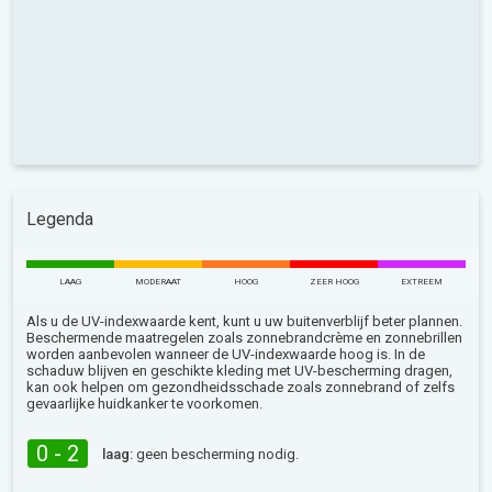
Legenda
LAAG
MODERAAT
HOOG
ZEER HOOG
EXTREEM
Als u de UV-indexwaarde kent, kunt u uw buitenverblijf beter plannen.
Beschermende maatregelen zoals zonnebrandcrème en zonnebrillen
worden aanbevolen wanneer de UV-indexwaarde hoog is. In de
schaduw blijven en geschikte kleding met UV-bescherming dragen,
kan ook helpen om gezondheidsschade zoals zonnebrand of zelfs
gevaarlijke huidkanker te voorkomen.
0 - 2
laag:
geen bescherming nodig.