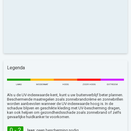
Legenda
LAAG
MODERAAT
HOOG
ZEER HOOG
EXTREEM
Als u de UV-indexwaarde kent, kunt u uw buitenverblijf beter plannen.
Beschermende maatregelen zoals zonnebrandcrème en zonnebrillen
worden aanbevolen wanneer de UV-indexwaarde hoog is. In de
schaduw blijven en geschikte kleding met UV-bescherming dragen,
kan ook helpen om gezondheidsschade zoals zonnebrand of zelfs
gevaarlijke huidkanker te voorkomen.
0 - 2
laag:
geen bescherming nodig.