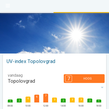
UV-index Topolovgrad
vandaag
7
HOOG
Topolovgrad
7
6
4
3
3
3
2
2
2
1
1
08:00
10:00
12:00
14:00
16:00
18:00