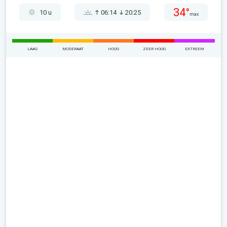
34°
10 u
06:14
20:25
max
LAAG
MODERAAT
HOOG
ZEER HOOG
EXTREEM