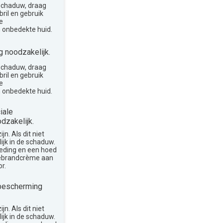
 schaduw, draag
ril en gebruik
e
 onbedekte huid.
 noodzakelijk.
 schaduw, draag
ril en gebruik
e
 onbedekte huid.
iale
dzakelijk.
n. Als dit niet
lijk in de schaduw.
leding en een hoed
nebrandcrème aan
r.
bescherming
n. Als dit niet
lijk in de schaduw.