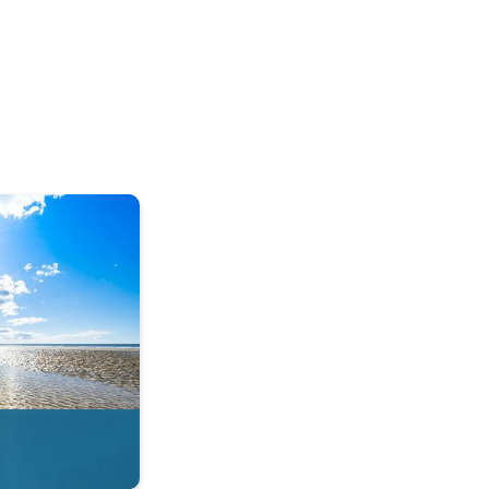
tie in de app. . .