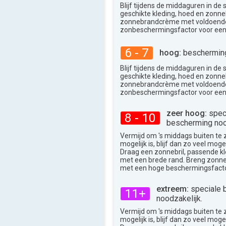
Blijf tijdens de middaguren in de
geschikte kleding, hoed en zonneb
zonnebrandcrème met voldoend
zonbeschermingsfactor voor een
6 - 7
hoog:
bescherming
Blijf tijdens de middaguren in de
geschikte kleding, hoed en zonneb
zonnebrandcrème met voldoend
zonbeschermingsfactor voor een
zeer hoog:
spec
8 - 10
bescherming noo
Vermijd om 's middags buiten te zij
mogelijk is, blijf dan zo veel moge
Draag een zonnebril, passende k
met een brede rand. Breng zon
met een hoge beschermingsfacto
extreem:
speciale 
11+
noodzakelijk.
Vermijd om 's middags buiten te zij
mogelijk is, blijf dan zo veel moge