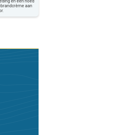
leding en een hoed
nebrandcrème aan
r.