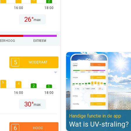
3
2
16:00
18:00
26°
max
EER HOOG
EXTREEM
Wat is UV-straling?. Handige func
5
MODERAAT
5
4
2
1
16:00
18:00
30°
max
Handige functie in de app
Wat is UV-straling?
6
HOOG