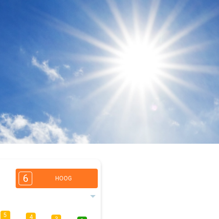
6
HOOG
5
4