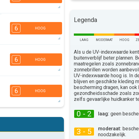
Legenda
5
4
3
2
6
HOOG
16:00
18:00
LAAG
MODERAAT
HOOG
Z
28°
max
6
Als u de UV-indexwaarde kent,
4
3
2
buitenverblijf beter plannen.
6
HOOG
16:00
18:00
maatregelen zoals zonnebra
zonnebrillen worden aanbevo
25°
max
UV-indexwaarde hoog is. In 
blijven en geschikte kleding 
5
4
3
2
bescherming dragen, kan ook
6
HOOG
gezondheidsschade zoals zo
16:00
18:00
zelfs gevaarlijke huidkanker 
29°
max
0 - 2
laag:
geen bescher
5
4
3
2
16:00
18:00
moderaat:
besche
3 - 5
noodzakelijk.
35°
max