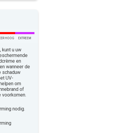
EER HOOG
EXTREEM
 kunt u uw
 Beschermende
ndcrème en
len wanneer de
de schaduw
met UV-
 helpen om
nnebrand of
te voorkomen.
ming nodig.
rming