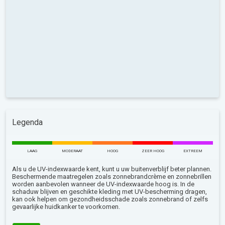
Legenda
LAAG
MODERAAT
HOOG
ZEER HOOG
EXTREEM
Als u de UV-indexwaarde kent, kunt u uw buitenverblijf beter plannen.
Beschermende maatregelen zoals zonnebrandcrème en zonnebrillen
worden aanbevolen wanneer de UV-indexwaarde hoog is. In de
schaduw blijven en geschikte kleding met UV-bescherming dragen,
kan ook helpen om gezondheidsschade zoals zonnebrand of zelfs
gevaarlijke huidkanker te voorkomen.