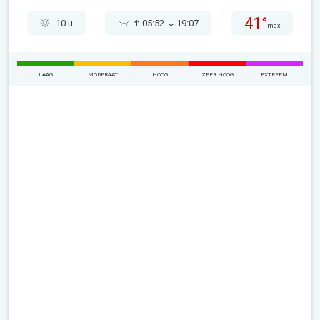
41°
10 u
05:52
19:07
max
LAAG
MODERAAT
HOOG
ZEER HOOG
EXTREEM