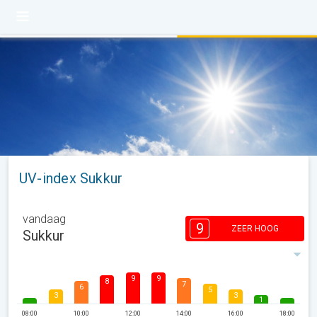
UV-index Sukkur
vandaag
9
ZEER HOOG
Sukkur
9
9
8
7
6
5
3
3
1
08:00
10:00
12:00
14:00
16:00
18:00