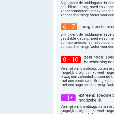
35°
Blijf tijdens de middaguren in de
max
geschikte kleding, hoed en zonneb
zonnebrandcrème met voldoend
zonbeschermingsfactor voor een
6 - 7
hoog:
bescherming
Blijf tijdens de middaguren in de
geschikte kleding, hoed en zonneb
zonnebrandcrème met voldoend
zonbeschermingsfactor voor een
zeer hoog:
spec
8 - 10
bescherming noo
Vermijd om 's middags buiten te zij
mogelijk is, blijf dan zo veel moge
Draag een zonnebril, passende k
met een brede rand. Breng zon
met een hoge beschermingsfacto
extreem:
speciale 
11+
noodzakelijk.
Vermijd om 's middags buiten te zij
mogelijk is, blijf dan zo veel moge