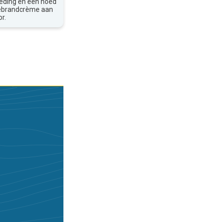
leding en een hoed
nebrandcrème aan
r.