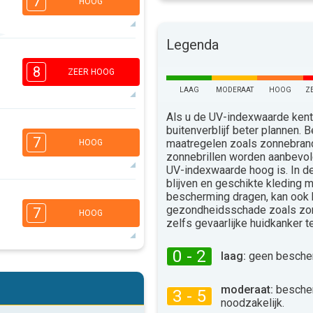
7
HOOG
Legenda
6
5
3
1
8
ZEER HOOG
16:00
18:00
LAAG
MODERAAT
HOOG
Z
32°
max
Als u de UV-indexwaarde kent,
7
buitenverblijf beter plannen.
5
3
1
7
maatregelen zoals zonnebra
HOOG
16:00
18:00
zonnebrillen worden aanbevo
UV-indexwaarde hoog is. In 
33°
blijven en geschikte kleding 
max
bescherming dragen, kan ook
5
4
2
1
gezondheidsschade zoals zo
7
HOOG
16:00
18:00
zelfs gevaarlijke huidkanker 
34°
max
0 - 2
laag:
geen bescher
5
4
2
1
moderaat:
besche
3 - 5
16:00
18:00
noodzakelijk.