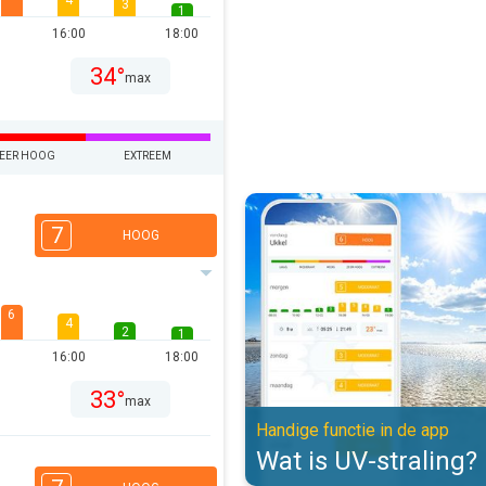
4
3
1
16:00
18:00
34°
max
EER HOOG
EXTREEM
Wat is UV-straling?. Handige func
7
HOOG
6
4
2
1
16:00
18:00
33°
max
Handige functie in de app
Wat is UV-straling?