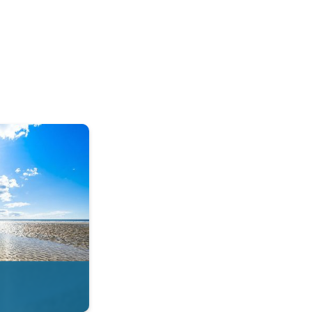
tie in de app. . .