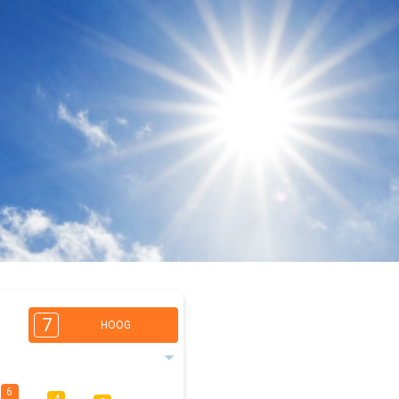
7
HOOG
6