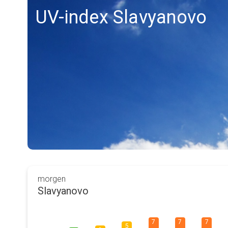
UV-index Slavyanovo
morgen
Slavyanovo
7
7
7
5