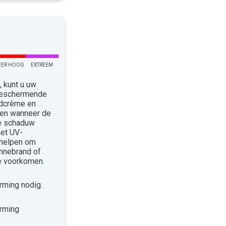
EER HOOG
EXTREEM
 kunt u uw
 Beschermende
ndcrème en
len wanneer de
de schaduw
met UV-
 helpen om
nnebrand of
te voorkomen.
ming nodig.
rming