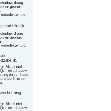
 schaduw, draag
ril en gebruik
e
 onbedekte huid.
 noodzakelijk.
 schaduw, draag
ril en gebruik
e
 onbedekte huid.
iale
dzakelijk.
n. Als dit niet
lijk in de schaduw.
leding en een hoed
nebrandcrème aan
r.
bescherming
n. Als dit niet
lijk in de schaduw.