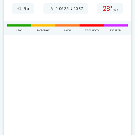
28°
9 u
06:25
20:37
max
LAAG
MODERAAT
HOOG
ZEER HOOG
EXTREEM