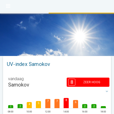
UV-index Samokov
vandaag
8
ZEER HOOG
Samokov
8
7
7
6
5
4
2
2
2
1
08:00
10:00
12:00
14:00
16:00
18:00