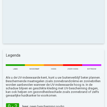
Legenda
LAAG
MODERAAT
HOOG
ZEER HOOG
EXTREEM
Als u de UV-indexwaarde kent, kunt u uw buitenverblijf beter plannen.
Beschermende maatregelen zoals zonnebrandcrème en zonnebrillen
worden aanbevolen wanneer de UV-indexwaarde hoog is. In de
schaduw blijven en geschikte kleding met UV-bescherming dragen,
kan ook helpen om gezondheidsschade zoals zonnebrand of zelfs
gevaarlijke huidkanker te voorkomen.
0 - 2
laag:
geen bescherming nodig.