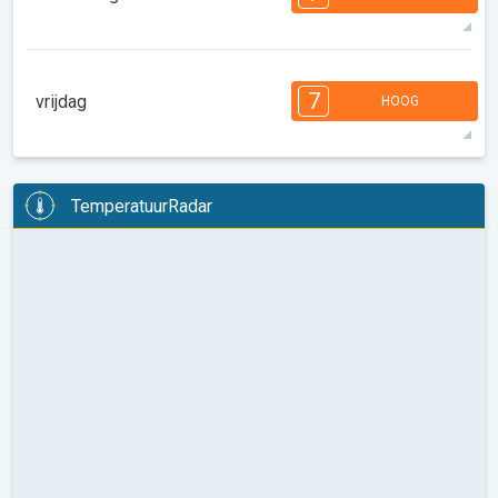
08:00
10:00
12:00
14:00
16:00
18:00
35°
12 u
06:25
20:27
max
7
7
7
5
5
3
2
2
1
1
1
7
vrijdag
HOOG
08:00
10:00
12:00
14:00
16:00
18:00
31°
9 u
06:26
20:25
max
7
6
6
6
4
4
4
3
2
2
1
TemperatuurRadar
08:00
10:00
12:00
14:00
16:00
18:00
29°
8 u
06:27
20:24
max