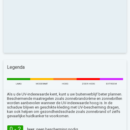
Legenda
LAAG
MODERAAT
HOOG
ZEER HOOG
EXTREEM
Als u de UV-indexwaarde kent, kunt u uw buitenverblijf beter plannen.
Beschermende maatregelen zoals zonnebrandcrème en zonnebrillen
worden aanbevolen wanneer de UV-indexwaarde hoog is. In de
schaduw blijven en geschikte kleding met UV-bescherming dragen,
kan ook helpen om gezondheidsschade zoals zonnebrand of zelfs
gevaarlijke huidkanker te voorkomen.
0 - 2
laag:
geen bescherming nodig.