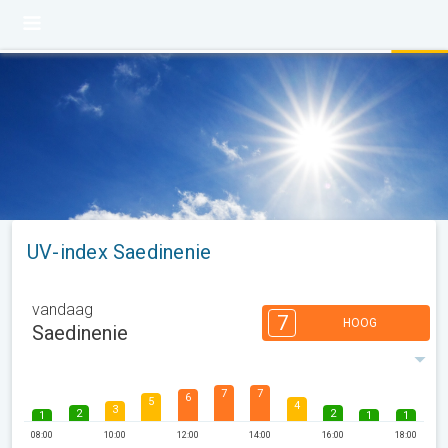
UV-index Saedinenie
vandaag
7
HOOG
Saedinenie
7
7
6
5
4
3
2
2
1
1
1
08:00
10:00
12:00
14:00
16:00
18:00