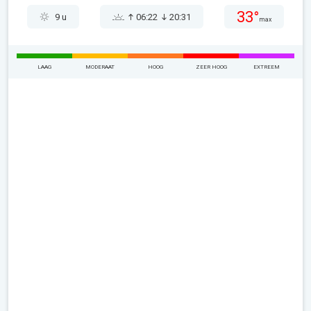
33°
9 u
06:22
20:31
max
LAAG
MODERAAT
HOOG
ZEER HOOG
EXTREEM