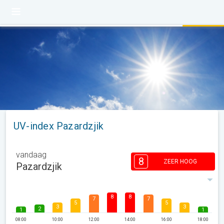
UV-index Pazardzjik
vandaag
8
ZEER HOOG
Pazardzjik
8
8
7
7
5
5
3
3
2
1
1
08:00
10:00
12:00
14:00
16:00
18:00