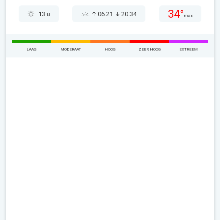
34°
13 u
06:21
20:34
max
LAAG
MODERAAT
HOOG
ZEER HOOG
EXTREEM