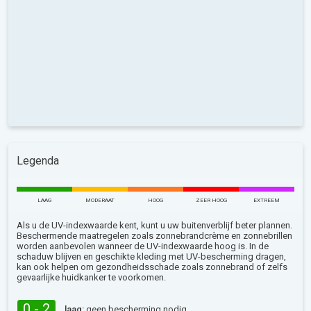
Legenda
LAAG
MODERAAT
HOOG
ZEER HOOG
EXTREEM
Als u de UV-indexwaarde kent, kunt u uw buitenverblijf beter plannen.
Beschermende maatregelen zoals zonnebrandcrème en zonnebrillen
worden aanbevolen wanneer de UV-indexwaarde hoog is. In de
schaduw blijven en geschikte kleding met UV-bescherming dragen,
kan ook helpen om gezondheidsschade zoals zonnebrand of zelfs
gevaarlijke huidkanker te voorkomen.
0 - 2
laag:
geen bescherming nodig.