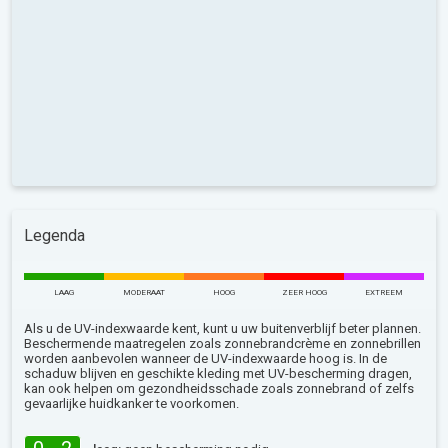
Legenda
LAAG
MODERAAT
HOOG
ZEER HOOG
EXTREEM
Als u de UV-indexwaarde kent, kunt u uw buitenverblijf beter plannen.
Beschermende maatregelen zoals zonnebrandcrème en zonnebrillen
worden aanbevolen wanneer de UV-indexwaarde hoog is. In de
schaduw blijven en geschikte kleding met UV-bescherming dragen,
kan ook helpen om gezondheidsschade zoals zonnebrand of zelfs
gevaarlijke huidkanker te voorkomen.