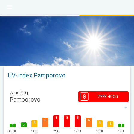
UV-index Pamporovo
vandaag
8
ZEER HOOG
Pamporovo
8
8
8
6
6
4
4
3
2
1
1
08:00
10:00
12:00
14:00
16:00
18:00