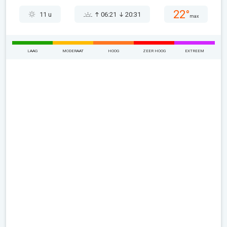
22°
11 u
06:21
20:31
max
LAAG
MODERAAT
HOOG
ZEER HOOG
EXTREEM