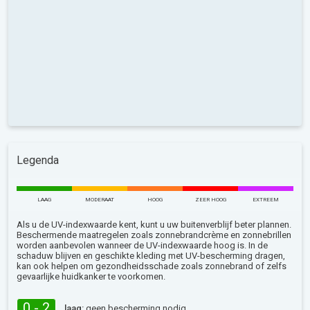
Legenda
LAAG
MODERAAT
HOOG
ZEER HOOG
EXTREEM
Als u de UV-indexwaarde kent, kunt u uw buitenverblijf beter plannen.
Beschermende maatregelen zoals zonnebrandcrème en zonnebrillen
worden aanbevolen wanneer de UV-indexwaarde hoog is. In de
schaduw blijven en geschikte kleding met UV-bescherming dragen,
kan ook helpen om gezondheidsschade zoals zonnebrand of zelfs
gevaarlijke huidkanker te voorkomen.
0 - 2
laag:
geen bescherming nodig.