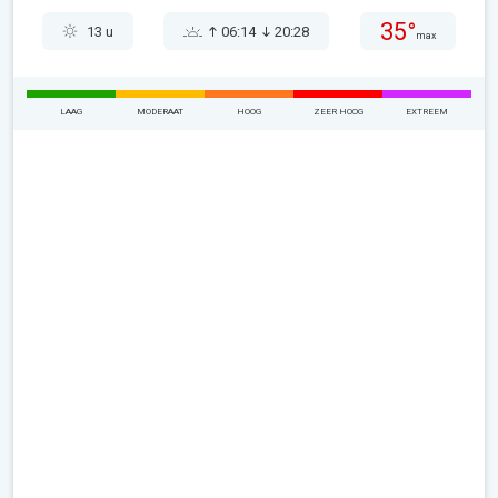
35°
13 u
06:14
20:28
max
LAAG
MODERAAT
HOOG
ZEER HOOG
EXTREEM