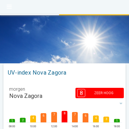
UV-index Nova Zagora
morgen
8
ZEER HOOG
Nova Zagora
8
7
7
6
6
4
4
3
2
1
1
08:00
10:00
12:00
14:00
16:00
18:00